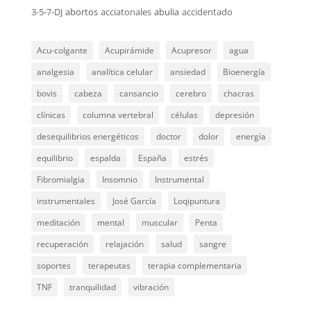
3-5-7-DJ
abortos
acciatonales
abulia
accidentado
Acu-colgante
Acupirámide
Acupresor
agua
analgesia
analítica celular
ansiedad
Bioenergía
bovis
cabeza
cansancio
cerebro
chacras
clínicas
columna vertebral
células
depresión
desequilibrios energéticos
doctor
dolor
energía
equilibrio
espalda
España
estrés
Fibromialgia
Insomnio
Instrumental
instrumentales
José García
Loqipuntura
meditación
mental
muscular
Penta
recuperación
relajación
salud
sangre
soportes
terapeutas
terapia complementaria
TNF
tranquilidad
vibración