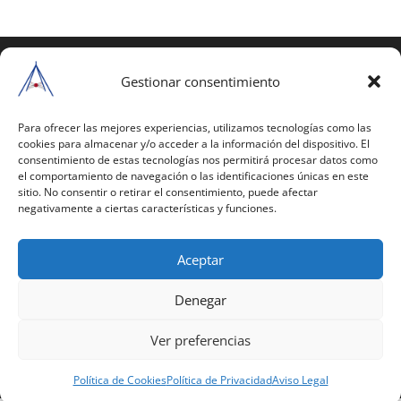
COPYRIGHT © 2025 | Todos los derechos
reservados
Gestionar consentimiento
Para copiar y reproducir públicamente cualquiera de
estas páginas o parte de ellas, necesita pedir
Para ofrecer las mejores experiencias, utilizamos tecnologías como las
cookies para almacenar y/o acceder a la información del dispositivo. El
autorización por escrito a Mario Gil Sánchez.
consentimiento de estas tecnologías nos permitirá procesar datos como
el comportamiento de navegación o las identificaciones únicas en este
Todos los instrumentales están PATENTADOS.
sitio. No consentir o retirar el consentimiento, puede afectar
negativamente a ciertas características y funciones.
Web inaugurada en 2002 (última actualización en
2025).
Aceptar
Aviso Legal
|
Política de Privacidad
|
Política de
Cookies
|
Términos y Condiciones
Denegar
Ver preferencias
Política de Cookies
Política de Privacidad
Aviso Legal