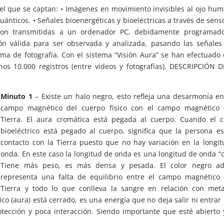
el que se captan: • Imágenes en movimiento invisibles al ojo hu
ánticos. • Señales bioenergéticas y bioeléctricas a través de sens
s son transmitidas a un ordenador PC, debidamente programad
ión válida para ser observada y analizada, pasando las señale
ema de fotografía. Con el sistema “Visión Aura” se han efectuado
os 10.000 registros (entre videos y fotografías). DESCRIPCIÓN 
Minuto 1
– Existe un halo negro, esto refleja una desarmonía en
campo magnético del cuerpo físico con el campo magnético 
Tierra. El aura cromática está pegada al cuerpo. Cuando el 
bioeléctrico está pegado al cuerpo, significa que la persona e
contacto con la Tierra puesto que no hay variación en la longi
onda. En este caso la longitud de onda es una longitud de onda “c
Tiene más peso, es más densa y pesada. El color negro a
representa una falta de equilibrio entre el campo magnético 
Tierra y todo lo que conlleva la sangre en relación con meta
co (aura) está cerrado, es una energía que no deja salir ni entrar
ección y poca interacción. Siendo importante que esté abierto