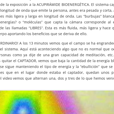
de la exposición a la ACUPIRÁMIDE BIOENERGÉTICA. El sistema ca
longitud de onda que emite la persona, antes era pesada y corta,
es más ligera y larga en longitud de onda. Las “burbujas” blanc
energías? o “moléculas” que capta la cámara corresponde al e
de las llamadas “LIBRES”. Esta es más fluida, más ligera y hace 
rpo aportando los beneficios que se deriva de ello.
INARIO! A los 13 minutos vemos que el campo se ha engrandec
 el sistema. Aquí está aconteciendo algo que no es normal que o
ersonas como ya dije de una gran capacidad de meditación, etc
 quitar el CAPTADOR, vemos que baja la cantidad de la energía b
 se sigue manteniendo el tipo de energía y la “ebullición” que se
 es que en el lugar donde estaba el captador, quedan unos p
l video vemos que alternan una, dos y tres de lo que hemos ven