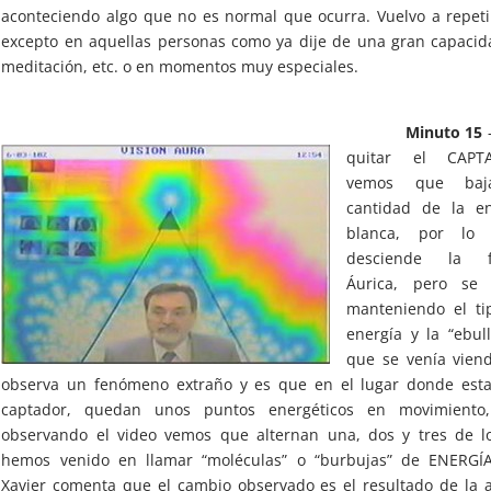
aconteciendo algo que no es normal que ocurra. Vuelvo a repet
excepto en aquellas personas como ya dije de una gran capaci
meditación, etc. o en momentos muy especiales.
Minuto 15
–
quitar el CAPT
vemos que baj
cantidad de la en
blanca, por lo 
desciende la f
Áurica, pero se 
manteniendo el ti
energía y la “ebull
que se venía vien
observa un fenómeno extraño y es que en el lugar donde esta
captador, quedan unos puntos energéticos en movimiento
observando el video vemos que alternan una, dos y tres de l
hemos venido en llamar “moléculas” o “burbujas” de ENERGÍA
Xavier comenta que el cambio observado es el resultado de la 