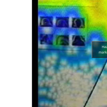
Haz
marke