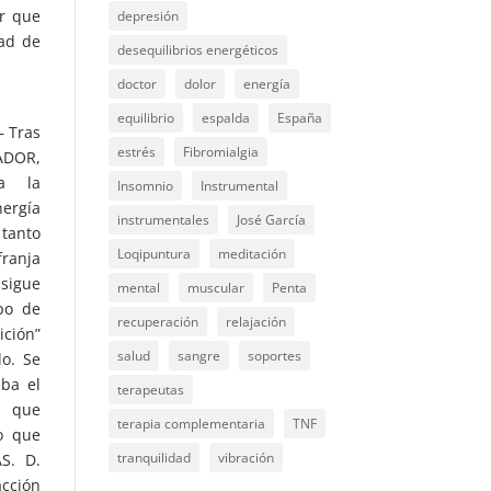
ir que
depresión
dad de
desequilibrios energéticos
doctor
dolor
energía
equilibrio
espalda
España
 Tras
estrés
Fibromialgia
ADOR,
a la
Insomnio
Instrumental
ergía
instrumentales
José García
tanto
Loqipuntura
meditación
ranja
sigue
mental
muscular
Penta
po de
recuperación
relajación
ición”
salud
sangre
soportes
do. Se
ba el
terapeutas
, que
terapia complementaria
TNF
o que
tranquilidad
vibración
S. D.
acción