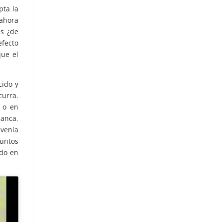
pta la
 ahora
as ¿de
fecto
que el
ido y
curra.
. o en
lanca,
 venía
untos
ido en