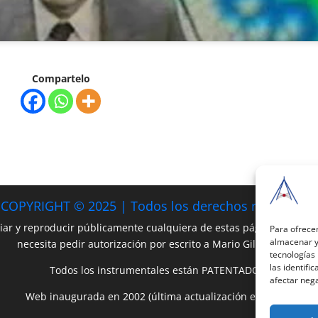
s
Compartelo
COPYRIGHT © 2025 | Todos los derechos reservados
iar y reproducir públicamente cualquiera de estas páginas o parte 
Para ofrecer
almacenar y/
necesita pedir autorización por escrito a Mario Gil Sánchez.
tecnologías
las identifi
Todos los instrumentales están PATENTADOS.
afectar nega
Web inaugurada en 2002 (última actualización en 2025).