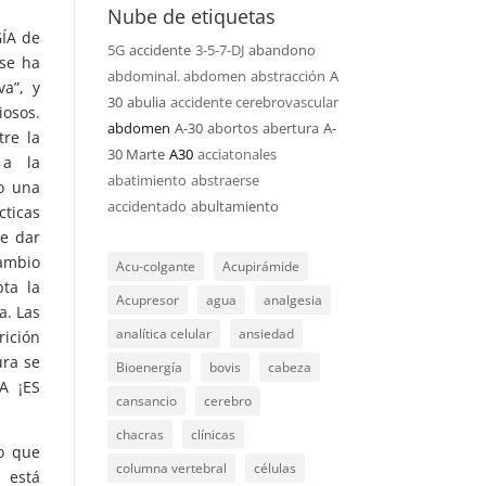
Nube de etiquetas
ÍA de
5G
accidente
3-5-7-DJ
abandono
se ha
abdominal. abdomen
abstracción
A
va”, y
30
abulia
accidente cerebrovascular
iosos.
abdomen
A-30
abortos
abertura
A-
tre la
30 Marte
A30
acciatonales
 a la
abatimiento
abstraerse
o una
accidentado
abultamiento
cticas
de dar
cambio
Acu-colgante
Acupirámide
ta la
Acupresor
agua
analgesia
a. Las
analítica celular
ansiedad
rición
ura se
Bioenergía
bovis
cabeza
A ¡ES
cansancio
cerebro
chacras
clínicas
o que
columna vertebral
células
 está