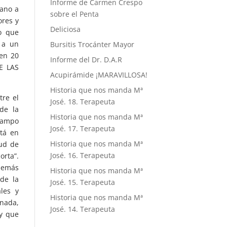
Informe de Carmen Crespo
mano a
sobre el Penta
ores y
Deliciosa
o que
s a un
Bursitis Trocánter Mayor
 en 20
Informe del Dr. D.A.R
DE LAS
Acupirámide ¡MARAVILLOSA!
Historia que nos manda Mª
tre el
José. 18. Terapeuta
de la
Historia que nos manda Mª
campo
José. 17. Terapeuta
stá en
Historia que nos manda Mª
tud de
José. 16. Terapeuta
orta”.
demás
Historia que nos manda Mª
de la
José. 15. Terapeuta
les y
Historia que nos manda Mª
 nada,
José. 14. Terapeuta
 y que