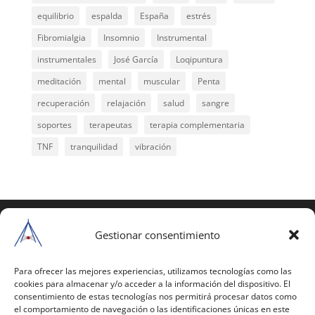
equilibrio
espalda
España
estrés
Fibromialgia
Insomnio
Instrumental
instrumentales
José García
Loqipuntura
meditación
mental
muscular
Penta
recuperación
relajación
salud
sangre
soportes
terapeutas
terapia complementaria
TNF
tranquilidad
vibración
COPYRIGHT © 2025 | Todos los derechos
reservados
Gestionar consentimiento
Para copiar y reproducir públicamente cualquiera de
estas páginas o parte de ellas, necesita pedir
Para ofrecer las mejores experiencias, utilizamos tecnologías como las
cookies para almacenar y/o acceder a la información del dispositivo. El
autorización por escrito a Mario Gil Sánchez.
consentimiento de estas tecnologías nos permitirá procesar datos como
el comportamiento de navegación o las identificaciones únicas en este
Todos los instrumentales están PATENTADOS.