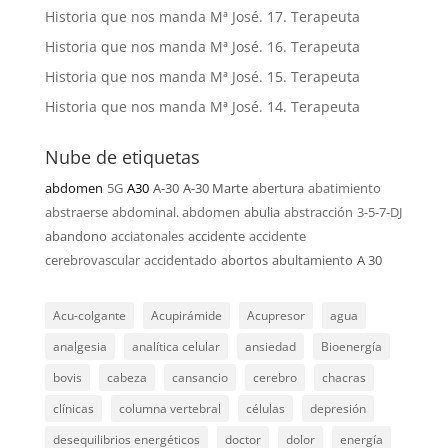
Historia que nos manda Mª José. 17. Terapeuta
Historia que nos manda Mª José. 16. Terapeuta
Historia que nos manda Mª José. 15. Terapeuta
Historia que nos manda Mª José. 14. Terapeuta
Nube de etiquetas
abdomen
5G
A30
A-30
A-30 Marte
abertura
abatimiento
abstraerse
abdominal. abdomen
abulia
abstracción
3-5-7-DJ
abandono
acciatonales
accidente
accidente
cerebrovascular
accidentado
abortos
abultamiento
A 30
Acu-colgante
Acupirámide
Acupresor
agua
analgesia
analítica celular
ansiedad
Bioenergía
bovis
cabeza
cansancio
cerebro
chacras
clínicas
columna vertebral
células
depresión
desequilibrios energéticos
doctor
dolor
energía