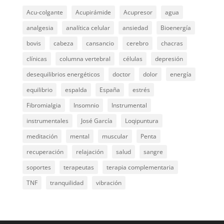
Acu-colgante
Acupirámide
Acupresor
agua
analgesia
analítica celular
ansiedad
Bioenergía
bovis
cabeza
cansancio
cerebro
chacras
clínicas
columna vertebral
células
depresión
desequilibrios energéticos
doctor
dolor
energía
equilibrio
espalda
España
estrés
Fibromialgia
Insomnio
Instrumental
instrumentales
José García
Loqipuntura
meditación
mental
muscular
Penta
recuperación
relajación
salud
sangre
soportes
terapeutas
terapia complementaria
TNF
tranquilidad
vibración