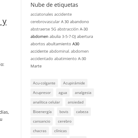
Nube de etiquetas
acciatonales
accidente
 y
cerebrovascular
A 30
abandono
abstraerse
5G
abstracción
A-30
abdomen
abulia
3-5-7-DJ
abertura
abortos
abultamiento
A30
accidente
abdominal. abdomen
accidentado
abatimiento
A-30
o:
Marte
Acu-colgante
Acupirámide
Acupresor
agua
analgesia
analítica celular
ansiedad
días,
Bioenergía
bovis
cabeza
su
cansancio
cerebro
chacras
clínicas