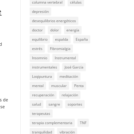
columna vertebral
células
e
depresión
desequilibrios energéticos
doctor
dolor
energía
equilibrio
espalda
España
ad
estrés
Fibromialgia
Insomnio
Instrumental
instrumentales
José García
Loqipuntura
meditación
mental
muscular
Penta
recuperación
relajación
s de
salud
sangre
soportes
 se
terapeutas
terapia complementaria
TNF
tranquilidad
vibración