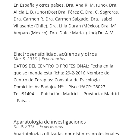
En España y otros países. Dra. Ana R. M. (Uno). Dra.
Alicia L. B. (Uno) (Dos) Dra. Pérez C. Dra. C. Sagreras.
Dra. Carmen R. Dra. Carmen Salgado. Dra. Isabel
Villasante (Chile). Dra. Lilia Duran (México). Dra. Mª
Amparo (México). Dra. Dulce María. (Uno).Dr. A. V....
Electrosensibilidad, acúfenos y otros
Mar 5, 2016
|
Experiencias
DATOS DEL CENTRO O PROFESIONAL: Fecha en la
que se manda esta ficha: 29-2-2016 Nombre del
Centro de Terapias: Consulta de Psicología.
Domicilio: Av Badajoz Nº:… Piso.:1ºACP: 28027
Tel.:91404—- Población: Madrid – Provincia: Madrid
– País:...
Aparatología de investigaciones
Dic 9, 2015
|
Experiencias
Apartatologías utilizadas por distintos profesionales.