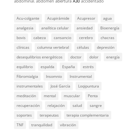
abdominal. abdomen
abertura
A30
accidentado
Acu-colgante
Acupirámide
Acupresor
agua
analgesia
analítica celular
ansiedad
Bioenergía
bovis
cabeza
cansancio
cerebro
chacras
clínicas
columna vertebral
células
depresión
desequilibrios energéticos
doctor
dolor
energía
equilibrio
espalda
España
estrés
Fibromialgia
Insomnio
Instrumental
instrumentales
José García
Loqipuntura
meditación
mental
muscular
Penta
recuperación
relajación
salud
sangre
soportes
terapeutas
terapia complementaria
TNF
tranquilidad
vibración